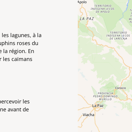
les lagunes, à la
uphins roses du
la région. En
r les caïmans
ercevoir les
une avant de