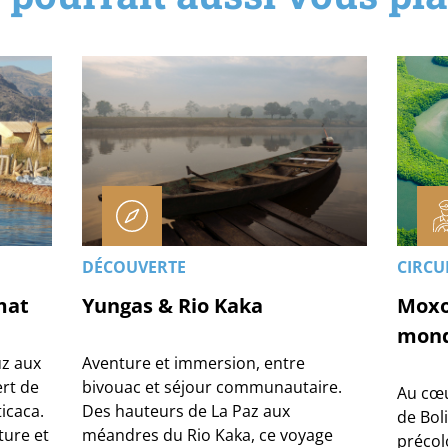
DÉCOUVERTE
CIRCUI
mat
Yungas & Rio Kaka
Moxo
mond
uz aux
Aventure et immersion, entre
rt de
bivouac et séjour communautaire.
Au cœu
ticaca.
Des hauteurs de La Paz aux
de Bol
ture et
méandres du Rio Kaka, ce voyage
précol