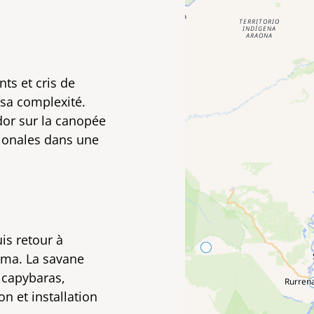
ts et cris de
 sa complexité.
dor sur la canopée
égionales dans une
is retour à
uma. La savane
 capybaras,
n et installation