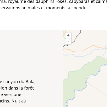
uma, royaume des dauphins roses, capybaras et caïma
observations animales et moments suspendus.
+
–
le canyon du Bala,
on dans la forêt
he vers une
ucins. Nuit au