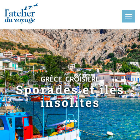
Panneau de gestion des cookies
GRÈCE, CROISIÈRE
Sporades et îles
insolites