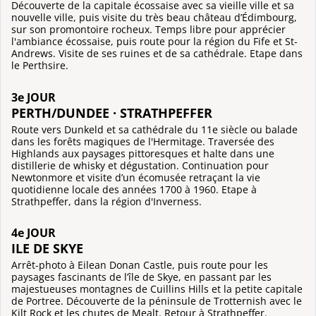
Découverte de la capitale écossaise avec sa vieille ville et sa
nouvelle ville, puis visite du très beau château d’Édimbourg,
sur son promontoire rocheux. Temps libre pour apprécier
l'ambiance écossaise, puis route pour la région du Fife et St-
Andrews. Visite de ses ruines et de sa cathédrale. Etape dans
le Perthsire.
3e JOUR
PERTH/DUNDEE · STRATHPEFFER
Route vers Dunkeld et sa cathédrale du 11e siècle ou balade
dans les forêts magiques de l'Hermitage. Traversée des
Highlands aux paysages pittoresques et halte dans une
distillerie de whisky et dégustation. Continuation pour
Newtonmore et visite d’un écomusée retraçant la vie
quotidienne locale des années 1700 à 1960. Etape à
Strathpeffer, dans la région d'Inverness.
4e JOUR
ILE DE SKYE
Arrêt-photo à Eilean Donan Castle, puis route pour les
paysages fascinants de l’île de Skye, en passant par les
majestueuses montagnes de Cuillins Hills et la petite capitale
de Portree. Découverte de la péninsule de Trotternish avec le
Kilt Rock et les chutes de Mealt. Retour à Strathpeffer.