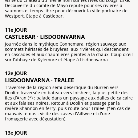
visite du château du même nom sur les rives du Lough Eske.
Découverte du comté de Mayo réputé pour ses rivières à
saumons et temps libre pour découvrir la ville portuaire de
Westport. Etape à Castlebar.
11e JOUR
CASTLEBAR · LISDOONVARNA
Journée dans le mythique Connemara, région sauvage aux
sommets hérissés de bruyères, aux rivières qui descendent
en cascades et aux chaumières peintes à la chaux. Coup d’œil
sur l’abbaye de Kylemore et étape à Lisdoonvarna.
12e JOUR
LISDOONVARNA · TRALEE
Traversée de la région semi-désertique du Burren vers
Doolin: traversée en bateau vers Inisheer, la plus petite des
îles d’Aran (*) : balade dans un paysage aux dalles de calcaire
et aux falaises noires. Retour à Doolin et passage par la
rivière Shannon en ferry, puis route pour Tralee. (*en cas de
mauvais temps : visite des caves d'Aillwee et d'une
fromagerie avec dégustation).
13e JOUR