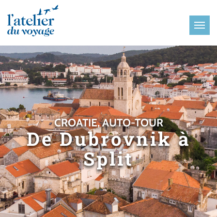
Panneau de gestion des cookies
CROATIE, AUTO-TOUR
De Dubrovnik à
Split