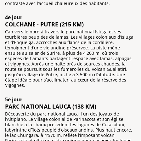
contraste avec l’accueil chaleureux des habitants.
4e jour
COLCHANE · PUTRE (215 KM)
Cap vers le nord à travers le parc national Isluga et ses
tourbières peuplées de lamas. Les villages coloniaux d’Isluga
et d’Enquelga, accrochés aux flancs de la cordillère,
témoignent d’une vie andine préservée. La piste mène
ensuite au salar de Surire, à plus de 4'200 m, où trois
espèces de flamants partagent l’espace avec lamas, alpagas
et vigognes. Après une halte près de sources chaudes, la
route se poursuit sous les fumerolles du volcan Guallatiri,
jusqu’au village de Putre, niché à 3 500 m d’altitude. Une
étape idéale pour s’acclimater, au cœur de la réserve des
Vigognes.
5e jour
PARC NATIONAL LAUCA (138 KM)
Découverte du parc national Lauca, l’un des joyaux de
l’Altiplano. Le village colonial de Parinacota et son église
blanchie à la chaux précèdent les lagunes de Cotacotani,
labyrinthe d’îlots peuplé d’oiseaux andins. Plus haut encore,
le lac Chungara, à 4'570 m, reflète l’imposant volcan
Parinacota et offre un cadre unique pour observer foulques