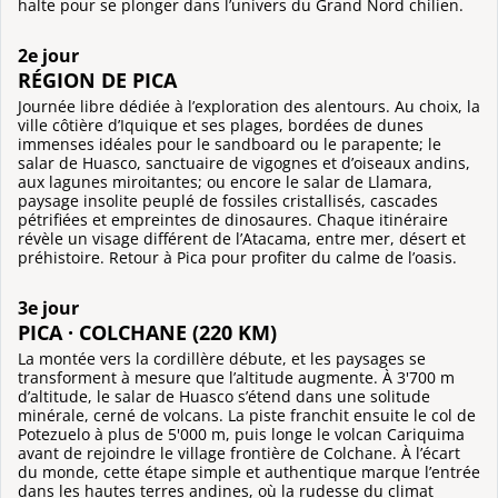
halte pour se plonger dans l’univers du Grand Nord chilien.
2e jour
RÉGION DE PICA
Journée libre dédiée à l’exploration des alentours. Au choix, la
ville côtière d’Iquique et ses plages, bordées de dunes
immenses idéales pour le sandboard ou le parapente; le
salar de Huasco, sanctuaire de vigognes et d’oiseaux andins,
aux lagunes miroitantes; ou encore le salar de Llamara,
paysage insolite peuplé de fossiles cristallisés, cascades
pétrifiées et empreintes de dinosaures. Chaque itinéraire
révèle un visage différent de l’Atacama, entre mer, désert et
préhistoire. Retour à Pica pour profiter du calme de l’oasis.
3e jour
PICA · COLCHANE (220 KM)
La montée vers la cordillère débute, et les paysages se
transforment à mesure que l’altitude augmente. À 3'700 m
d’altitude, le salar de Huasco s’étend dans une solitude
minérale, cerné de volcans. La piste franchit ensuite le col de
Potezuelo à plus de 5'000 m, puis longe le volcan Cariquima
avant de rejoindre le village frontière de Colchane. À l’écart
du monde, cette étape simple et authentique marque l’entrée
dans les hautes terres andines, où la rudesse du climat