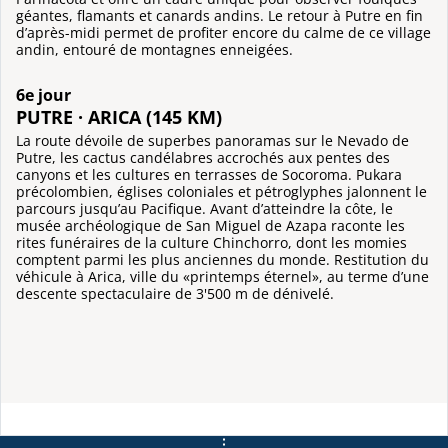
géantes, flamants et canards andins. Le retour à Putre en fin
d’après-midi permet de profiter encore du calme de ce village
andin, entouré de montagnes enneigées.
6e jour
PUTRE · ARICA (145 KM)
La route dévoile de superbes panoramas sur le Nevado de
Putre, les cactus candélabres accrochés aux pentes des
canyons et les cultures en terrasses de Socoroma. Pukara
précolombien, églises coloniales et pétroglyphes jalonnent le
parcours jusqu’au Pacifique. Avant d’atteindre la côte, le
musée archéologique de San Miguel de Azapa raconte les
rites funéraires de la culture Chinchorro, dont les momies
comptent parmi les plus anciennes du monde. Restitution du
véhicule à Arica, ville du «printemps éternel», au terme d’une
descente spectaculaire de 3'500 m de dénivelé.