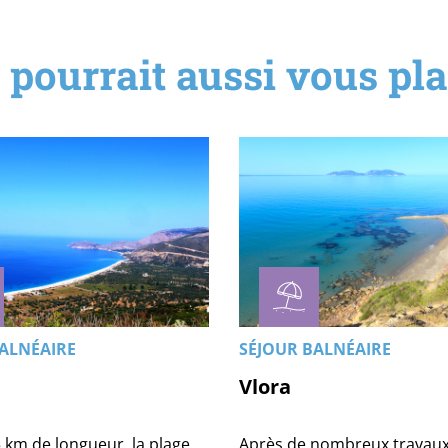
 pourrait aussi vous plai
ALNÉAIRE
SÉJOUR BALNÉAIRE
Vlora
 km de longueur, la plage
Après de nombreux travaux