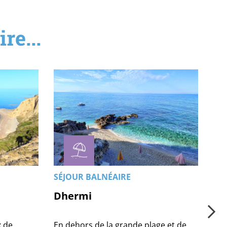
re...
SÉJOUR BALNÉAIRE
SÉ
Dhermi
Du
 de
En dehors de la grande plage et de
Dur