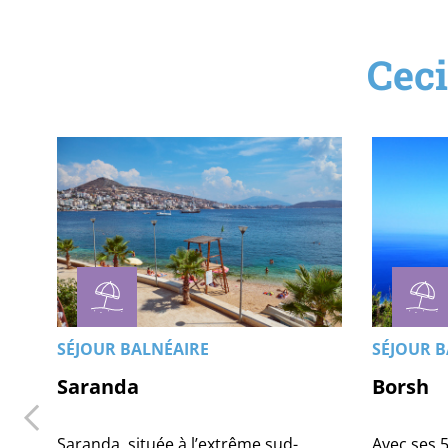
Ceci
SÉJOUR BALNÉAIRE
SÉJOUR B
Saranda
Borsh
Saranda, située à l’extrême sud-
Avec ses 5