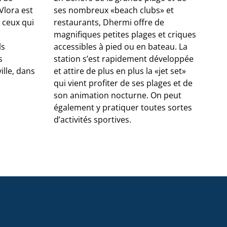
Vlora est
ses nombreux «beach clubs» et
vil
 ceux qui
restaurants, Dhermi offre de
sta
magnifiques petites plages et criques
pop
ls
accessibles à pied ou en bateau. La
d’a
s
station s’est rapidement développée
Tir
ille, dans
et attire de plus en plus la «jet set»
au 
qui vient profiter de ses plages et de
bon
son animation nocturne. On peut
maj
également y pratiquer toutes sortes
d’activités sportives.