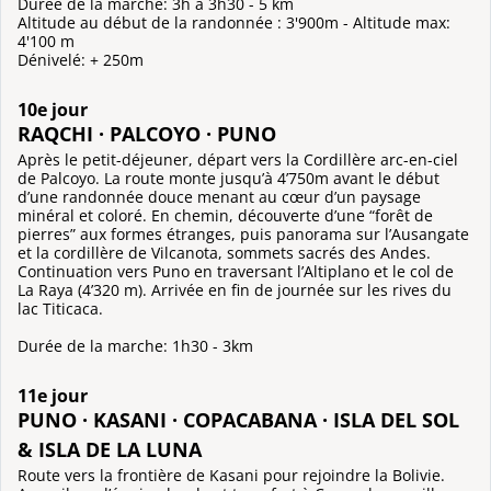
Durée de la marche: 3h à 3h30 - 5 km
Altitude au début de la randonnée : 3'900m - Altitude max:
4'100 m
Dénivelé: + 250m
10e jour
RAQCHI · PALCOYO · PUNO
Après le petit-déjeuner, départ vers la Cordillère arc-en-ciel
de Palcoyo. La route monte jusqu’à 4’750m avant le début
d’une randonnée douce menant au cœur d’un paysage
minéral et coloré. En chemin, découverte d’une “forêt de
pierres” aux formes étranges, puis panorama sur l’Ausangate
et la cordillère de Vilcanota, sommets sacrés des Andes.
Continuation vers Puno en traversant l’Altiplano et le col de
La Raya (4’320 m). Arrivée en fin de journée sur les rives du
lac Titicaca.
Durée de la marche: 1h30 - 3km
11e jour
PUNO · KASANI · COPACABANA · ISLA DEL SOL
& ISLA DE LA LUNA
Route vers la frontière de Kasani pour rejoindre la Bolivie.