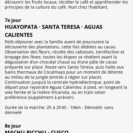
découvrir les fruits locaux, récolter le café et appréhender les
principes de la culture du café. Nuit chez l’habitant.
7e jour
HUAYOPATA · SANTA TERESA · AGUAS
CALIENTES
Petit-déjeuner avec la famille avant de poursuivre la
découverte des plantations, cette fois dédiées au cacao.
Observation des fleurs, récolte des cabosses, torréfaction et
broyage des fèves: toutes les étapes se révèlent avant la
dégustation d’un chocolat chaud ou d’une pâte de cacao
préparée sur place. Route vers Santa Teresa, puis halte aux
bains thermaux de Cocalmayo pour un moment de détente
au milieu de la jungle (entrée à régler sur place).
Continuation jusqu’à la centrale hydroélectrique, point de
départ pour rejoindre Aguas Calientes: à pied, en longeant la
voie ferrée et la rivière Vilcanota, ou en train selon
préférence (supplément à prévoir).
Durée de la marche: 2h à 2h30 - 10km - Dénivelé: sans
dénivelé
8e jour
MACHU PICCHU · CUSCO