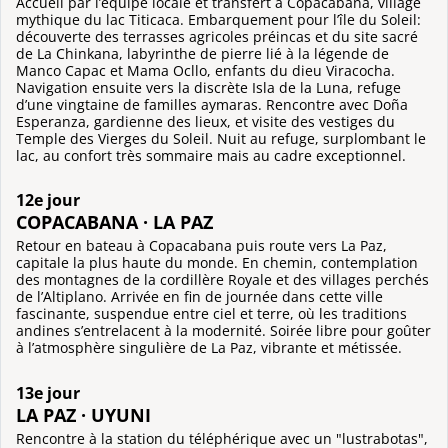
Accueil par l’équipe locale et transfert à Copacabana, village
mythique du lac Titicaca. Embarquement pour l’île du Soleil:
découverte des terrasses agricoles préincas et du site sacré
de La Chinkana, labyrinthe de pierre lié à la légende de
Manco Capac et Mama Ocllo, enfants du dieu Viracocha.
Navigation ensuite vers la discrète Isla de la Luna, refuge
d’une vingtaine de familles aymaras. Rencontre avec Doña
Esperanza, gardienne des lieux, et visite des vestiges du
Temple des Vierges du Soleil. Nuit au refuge, surplombant le
lac, au confort très sommaire mais au cadre exceptionnel.
12e jour
COPACABANA · LA PAZ
Retour en bateau à Copacabana puis route vers La Paz,
capitale la plus haute du monde. En chemin, contemplation
des montagnes de la cordillère Royale et des villages perchés
de l’Altiplano. Arrivée en fin de journée dans cette ville
fascinante, suspendue entre ciel et terre, où les traditions
andines s’entrelacent à la modernité. Soirée libre pour goûter
à l’atmosphère singulière de La Paz, vibrante et métissée.
13e jour
LA PAZ · UYUNI
Rencontre à la station du téléphérique avec un "lustrabotas",