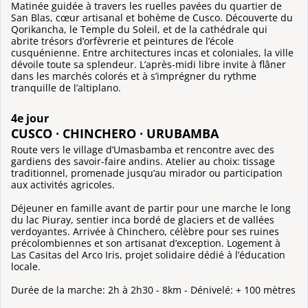
Matinée guidée à travers les ruelles pavées du quartier de
San Blas, cœur artisanal et bohème de Cusco. Découverte du
Qorikancha, le Temple du Soleil, et de la cathédrale qui
abrite trésors d’orfèvrerie et peintures de l’école
cusquénienne. Entre architectures incas et coloniales, la ville
dévoile toute sa splendeur. L’après-midi libre invite à flâner
dans les marchés colorés et à s’imprégner du rythme
tranquille de l’altiplano.
4e jour
CUSCO · CHINCHERO · URUBAMBA
Route vers le village d’Umasbamba et rencontre avec des
gardiens des savoir-faire andins. Atelier au choix: tissage
traditionnel, promenade jusqu’au mirador ou participation
aux activités agricoles.
Déjeuner en famille avant de partir pour une marche le long
du lac Piuray, sentier inca bordé de glaciers et de vallées
verdoyantes. Arrivée à Chinchero, célèbre pour ses ruines
précolombiennes et son artisanat d’exception. Logement à
Las Casitas del Arco Iris, projet solidaire dédié à l’éducation
locale.
Durée de la marche: 2h à 2h30 - 8km - Dénivelé: + 100 mètres