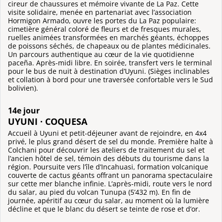
cireur de chaussures et mémoire vivante de La Paz. Cette
visite solidaire, menée en partenariat avec l’association
Hormigon Armado, ouvre les portes du La Paz populaire:
cimetière général coloré de fleurs et de fresques murales,
ruelles animées transformées en marchés géants, échoppes
de poissons séchés, de chapeaux ou de plantes médicinales.
Un parcours authentique au cœur de la vie quotidienne
paceña. Après-midi libre. En soirée, transfert vers le terminal
pour le bus de nuit à destination d’Uyuni. (Sièges inclinables
et collation à bord pour une traversée confortable vers le Sud
bolivien).
14e jour
UYUNI · COQUESA
Accueil à Uyuni et petit-déjeuner avant de rejoindre, en 4x4
privé, le plus grand désert de sel du monde. Première halte à
Colchani pour découvrir les ateliers de traitement du sel et
l’ancien hôtel de sel, témoin des débuts du tourisme dans la
région. Poursuite vers l’île d’Incahuasi, formation volcanique
couverte de cactus géants offrant un panorama spectaculaire
sur cette mer blanche infinie. L’après-midi, route vers le nord
du salar, au pied du volcan Tunupa (5’432 m). En fin de
journée, apéritif au cœur du salar, au moment où la lumière
décline et que le blanc du désert se teinte de rose et d’or.