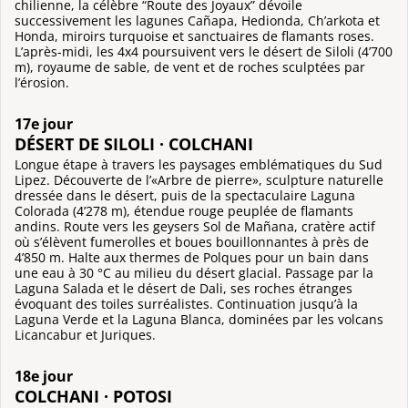
chilienne, la célèbre “Route des Joyaux” dévoile
successivement les lagunes Cañapa, Hedionda, Ch’arkota et
Honda, miroirs turquoise et sanctuaires de flamants roses.
L’après-midi, les 4x4 poursuivent vers le désert de Siloli (4’700
m), royaume de sable, de vent et de roches sculptées par
l’érosion.
17e jour
DÉSERT DE SILOLI · COLCHANI
Longue étape à travers les paysages emblématiques du Sud
Lipez. Découverte de l’«Arbre de pierre», sculpture naturelle
dressée dans le désert, puis de la spectaculaire Laguna
Colorada (4’278 m), étendue rouge peuplée de flamants
andins. Route vers les geysers Sol de Mañana, cratère actif
où s’élèvent fumerolles et boues bouillonnantes à près de
4’850 m. Halte aux thermes de Polques pour un bain dans
une eau à 30 °C au milieu du désert glacial. Passage par la
Laguna Salada et le désert de Dali, ses roches étranges
évoquant des toiles surréalistes. Continuation jusqu’à la
Laguna Verde et la Laguna Blanca, dominées par les volcans
Licancabur et Juriques.
18e jour
COLCHANI · POTOSI