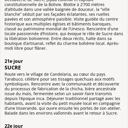
constitutionnelle de la Bolivie. Blottie à 2’700 mètres
d’altitude dans une vallée baignée de douceur, la “ville
blanche” séduit par ses façades éclatantes, ses ruelles
pavées et son atmosphère paisible. Visite guidée du centre
historique aux multiples églises et bâtiments baroques,
classé au patrimoine mondial de l’Unesco. Rencontre d'une
locale passionnée d’histoire, qui évoque le rôle de Sucre dans
la libération bolivienne. Entre deux récits, halte dans sa
boutique d’artisanat, reflet du charme bohème local. Après-
midi libre pour flâner.
21e jour
SUCRE
Route vers le village de Candelaria, au cœur du pays
Tarabuco, célèbre pour ses tissages quechuas aux motifs
symboliques. Rencontre avec la communauté et découverte
du processus de fabrication de la chicha, bière ancestrale
issue du maïs, fermentée selon un savoir-faire transmis
depuis l’époque inca. Déjeuner traditionnel partagé avec les
habitants, avant la visite du petit musée local en compagnie
d’une tisserande, qui ouvre ensuite les portes de son atelier.
Balade dans les environs vallonnés avant le retour à Sucre.
22e jour