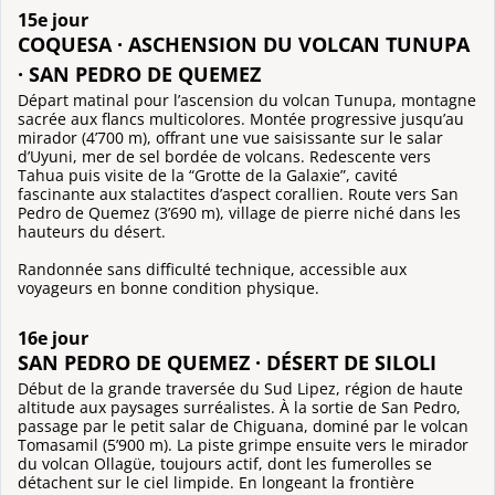
15e jour
COQUESA · ASCHENSION DU VOLCAN TUNUPA
· SAN PEDRO DE QUEMEZ
Départ matinal pour l’ascension du volcan Tunupa, montagne
sacrée aux flancs multicolores. Montée progressive jusqu’au
mirador (4’700 m), offrant une vue saisissante sur le salar
d’Uyuni, mer de sel bordée de volcans. Redescente vers
Tahua puis visite de la “Grotte de la Galaxie”, cavité
fascinante aux stalactites d’aspect corallien. Route vers San
Pedro de Quemez (3’690 m), village de pierre niché dans les
hauteurs du désert.
Randonnée sans difficulté technique, accessible aux
voyageurs en bonne condition physique.
16e jour
SAN PEDRO DE QUEMEZ · DÉSERT DE SILOLI
Début de la grande traversée du Sud Lipez, région de haute
altitude aux paysages surréalistes. À la sortie de San Pedro,
passage par le petit salar de Chiguana, dominé par le volcan
Tomasamil (5’900 m). La piste grimpe ensuite vers le mirador
du volcan Ollagüe, toujours actif, dont les fumerolles se
détachent sur le ciel limpide. En longeant la frontière