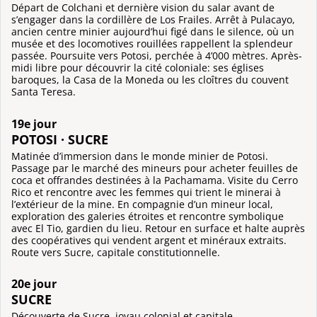
Départ de Colchani et dernière vision du salar avant de
s’engager dans la cordillère de Los Frailes. Arrêt à Pulacayo,
ancien centre minier aujourd’hui figé dans le silence, où un
musée et des locomotives rouillées rappellent la splendeur
passée. Poursuite vers Potosi, perchée à 4’000 mètres. Après-
midi libre pour découvrir la cité coloniale: ses églises
baroques, la Casa de la Moneda ou les cloîtres du couvent
Santa Teresa.
19e jour
POTOSI · SUCRE
Matinée d’immersion dans le monde minier de Potosi.
Passage par le marché des mineurs pour acheter feuilles de
coca et offrandes destinées à la Pachamama. Visite du Cerro
Rico et rencontre avec les femmes qui trient le minerai à
l’extérieur de la mine. En compagnie d’un mineur local,
exploration des galeries étroites et rencontre symbolique
avec El Tio, gardien du lieu. Retour en surface et halte auprès
des coopératives qui vendent argent et minéraux extraits.
Route vers Sucre, capitale constitutionnelle.
20e jour
SUCRE
Découverte de Sucre, joyau colonial et capitale