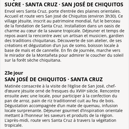
SUCRE · SANTA CRUZ · SAN JOSÉ DE CHIQUITOS
Envol vers Santa Cruz, porte d’entrée des plaines orientales.
Accueil et route vers San José de Chiquitos (environ 3h30). Ce
village jésuite, inscrit au patrimoine mondial, fut le berceau
de la fondation de Santa Cruz. Installation dans un oasis de
charme au cœur de la savane tropicale. Déjeuner et temps de
repos avant la rencontre avec un artisan et musicien, gardien
des traditions chiquitanas. Découverte de son atelier, de ses
créations et dégustation d’un jus de somo, boisson locale à
base de maïs et de cannelle. En fin de journée, marche vers
le mirador de la Montañeta pour admirer le coucher du soleil
sur la forêt sèche chiquitana.
23e jour
SAN JOSÉ DE CHIQUITOS · SANTA CRUZ
Matinée consacrée à la visite de l’église de San José, chef-
d’œuvre jésuite orné de fresques du XVIIIᵉ siècle. Rencontre
ensuite avec une locale, pour participer à la confection du
pan de arroz, pain de riz traditionnel cuit au feu de bois.
Dégustation accompagnée d’un mate de quemau, infusion
locale surprenante. Déjeuner gourmet d’inspiration orientale
mettant à l’honneur les saveurs et produits de la région.
L’après-midi, route vers Santa Cruz à travers la végétation
tropicale.