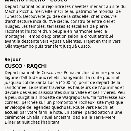
Départ matinal pour rejoindre les navettes menant au site du
Machu Picchu, merveille inscrite au patrimoine mondial de
l’Unesco. Découverte guidée de la citadelle, chef-d’œuvre
d’architecture inca du XVe siècle, construite entre ciel et
nuages. Les temples, terrasses et escaliers de pierre
racontent l’histoire d’un peuple en harmonie avec la
montagne. Temps d’exploration selon le circuit attribué,
avant la descente vers Aguas Calientes. Trajet en train vers
Ollantaytambo puis transfert jusqu’à Cusco.
9e jour
CUSCO · RAQCHI
Départ matinal de Cusco vers Pomacanchis, dominé par sa
lagune d’altitude aux reflets changeants. La route poursuit
jusqu’au col de Santa Lucia (4’300 m), point de départ de la
randonnée. Le sentier traverse les hauteurs de l’Apurimac et
dévoile des vues saisissantes sur la vallée et ses rivières. Peu
à peu, surgit la silhouette de Waqrapucara, “la forteresse aux
cornes”, perchée sur un promontoire rocheux, site mystique
enveloppé de légendes quechuas. Route vers Raqchi et
accueil par votre famille hôte. En soirée, participation à une
cérémonie Ch’alla, rituel ancestral dédié à la Terre-Mère.
Dîner et nuit chez l’habitant.