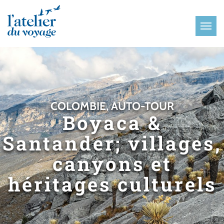
Panneau de gestion des cookies
COLOMBIE, AUTO-TOUR
Boyaca &
Santander; villages,
canyons et
héritages culturels