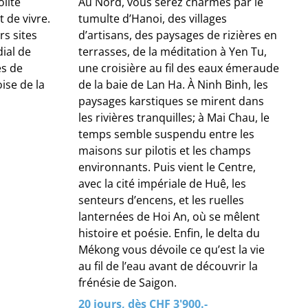
olite
Au Nord, vous serez charmés par le
t de vivre.
tumulte d’Hanoi, des villages
rs sites
d’artisans, des paysages de rizières en
ial de
terrasses, de la méditation à Yen Tu,
es de
une croisière au fil des eaux émeraude
ise de la
de la baie de Lan Ha. À Ninh Binh, les
paysages karstiques se mirent dans
les rivières tranquilles; à Mai Chau, le
temps semble suspendu entre les
maisons sur pilotis et les champs
environnants. Puis vient le Centre,
avec la cité impériale de Huê, les
senteurs d’encens, et les ruelles
lanternées de Hoi An, où se mêlent
histoire et poésie. Enfin, le delta du
Mékong vous dévoile ce qu’est la vie
au fil de l’eau avant de découvrir la
frénésie de Saigon.
20 jours, dès CHF 3'900.-