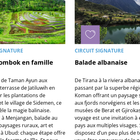
IGNATURE
CIRCUIT SIGNATURE
Lombok en famille
Balade albanaise
 de Taman Ayun aux
De Tirana à la riviera albana
 terrasse de Jatiluwih en
passant par la superbe régi
r les plantations de
Koman offrant un paysage 
t le village de Sidemen, ce
aux fjords norvégiens et les 
le la magie balinaise.
musées de Berat et Gjirokas
g à Menjangan, balade au
voyage est une invitation à 
paysages ruraux, art et
pays aux multiples visages. 
é à Ubud: chaque étape offre
disposez d’un peu plus de 