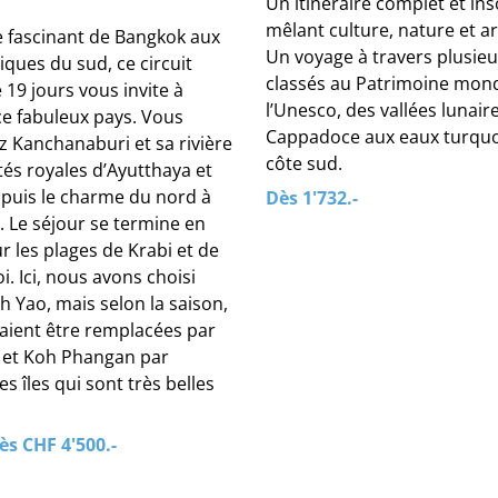
Un itinéraire complet et ins
mêlant culture, nature et ar
 fascinant de Bangkok aux
Un voyage à travers plusieu
liques du sud, ce circuit
classés au Patrimoine mond
19 jours vous invite à
l’Unesco, des vallées lunair
ce fabuleux pays. Vous
Cappadoce aux eaux turquo
z Kanchanaburi et sa rivière
côte sud.
ités royales d’Ayutthaya et
 puis le charme du nord à
Dès 1'732.-
. Le séjour se termine en
 les plages de Krabi et de
. Ici, nous avons choisi
h Yao, mais selon la saison,
raient être remplacées par
 et Koh Phangan par
s îles qui sont très belles
.
ès CHF 4'500.-