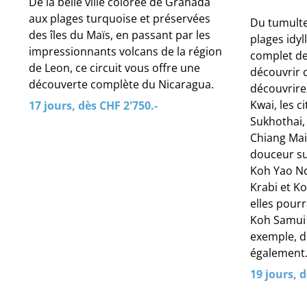
De la belle ville colorée de Granada
aux plages turquoise et préservées
Du tumulte
des îles du Maïs, en passant par les
plages idyl
impressionnants volcans de la région
complet de 
de Leon, ce circuit vous offre une
découvrir 
découverte complète du Nicaragua.
découvrire
Kwai, les c
17 jours, dès CHF 2'750.-
Sukhothai,
Chiang Mai
douceur sur
Koh Yao Noi
Krabi et Ko
elles pour
Koh Samui
exemple, de
également
19 jours, d