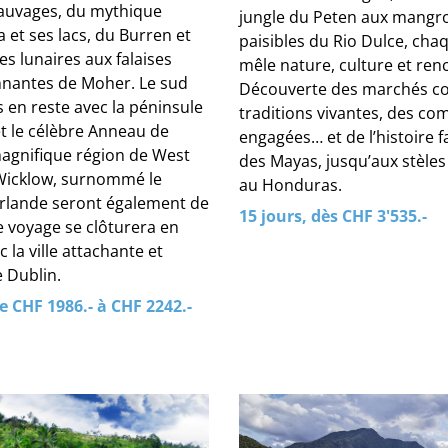
auvages, du mythique
jungle du Peten aux mangr
et ses lacs, du Burren et
paisibles du Rio Dulce, cha
s lunaires aux falaises
mêle nature, culture et ren
nantes de Moher. Le sud
Découverte des marchés co
 en reste avec la péninsule
traditions vivantes, des c
et le célèbre Anneau de
engagées… et de l’histoire 
magnifique région de West
des Mayas, jusqu’aux stèle
 Wicklow, surnommé le
au Honduras.
’Irlande seront également de
15 jours, dès CHF 3'535.-
Le voyage se clôturera en
 la ville attachante et
 Dublin.
de CHF 1986.- à CHF 2242.-