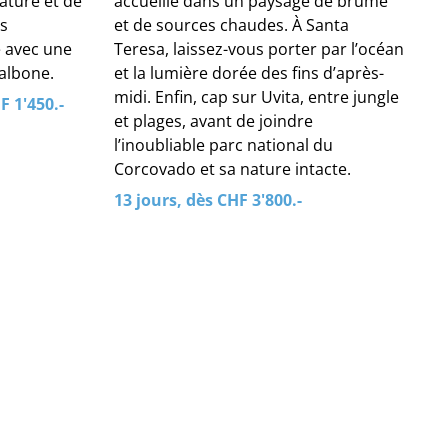
ature et de
accueille dans un paysage de brume
s
et de sources chaudes. À Santa
 avec une
Teresa, laissez-vous porter par l’océan
albone.
et la lumière dorée des fins d’après-
midi. Enfin, cap sur Uvita, entre jungle
F 1'450.-
et plages, avant de joindre
l’inoubliable parc national du
Corcovado et sa nature intacte.
13 jours, dès CHF 3'800.-