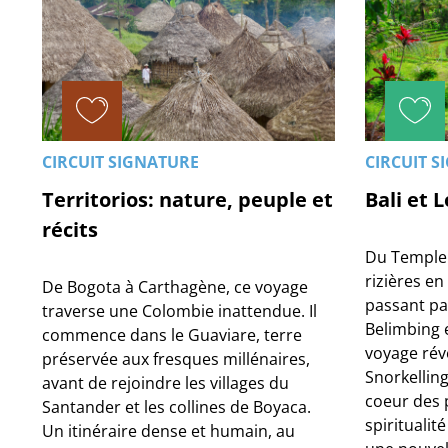
CIRCUIT SIGNATURE
CIRCUIT S
Territorios: nature, peuple et
Bali et 
récits
Du Temple
rizières en
De Bogota à Carthagène, ce voyage
passant pa
traverse une Colombie inattendue. Il
Belimbing e
commence dans le Guaviare, terre
voyage révè
préservée aux fresques millénaires,
Snorkellin
avant de rejoindre les villages du
coeur des 
Santander et les collines de Boyaca.
spiritualit
Un itinéraire dense et humain, au