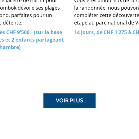
e facette de l’île. Et pour
vous êtes amoureux de la n
Lombok dévoile ses plages
la randonnée, nous pouvon
lond, parfaites pour un
compléter cette découverte
 détente.
étape au parc national de V
ès CHF 9'500.- (sur la base
14 jours, de CHF 1'275 à CH
es et 2 enfants partageant
chambre)
VOIR PLUS