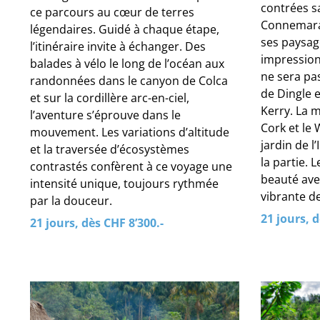
contrées s
ce parcours au cœur de terres
Connemara 
légendaires. Guidé à chaque étape,
ses paysage
l’itinéraire invite à échanger. Des
impression
balades à vélo le long de l’océan aux
ne sera pas
randonnées dans le canyon de Colca
de Dingle 
et sur la cordillère arc-en-ciel,
Kerry. La 
l’aventure s’éprouve dans le
Cork et le
mouvement. Les variations d’altitude
jardin de l
et la traversée d’écosystèmes
la partie. 
contrastés confèrent à ce voyage une
beauté avec
intensité unique, toujours rythmée
vibrante de
par la douceur.
21 jours, 
21 jours, dès CHF 8’300.-