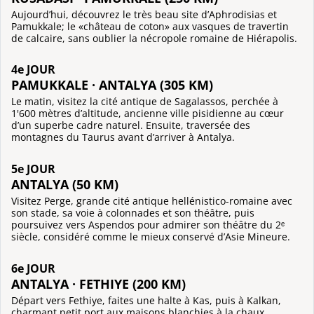
Aujourd’hui, découvrez le très beau site d’Aphrodisias et
Pamukkale; le «château de coton» aux vasques de travertin
de calcaire, sans oublier la nécropole romaine de Hiérapolis.
4e JOUR
PAMUKKALE · ANTALYA (305 KM)
Le matin, visitez la cité antique de Sagalassos, perchée à
1'600 mètres d’altitude, ancienne ville pisidienne au cœur
d’un superbe cadre naturel. Ensuite, traversée des
montagnes du Taurus avant d’arriver à Antalya.
5e JOUR
ANTALYA (50 KM)
Visitez Perge, grande cité antique hellénistico-romaine avec
son stade, sa voie à colonnades et son théâtre, puis
poursuivez vers Aspendos pour admirer son théâtre du 2ᵉ
siècle, considéré comme le mieux conservé d’Asie Mineure.
6e JOUR
ANTALYA · FETHIYE (200 KM)
Départ vers Fethiye, faites une halte à Kas, puis à Kalkan,
charmant petit port aux maisons blanchies à la chaux.