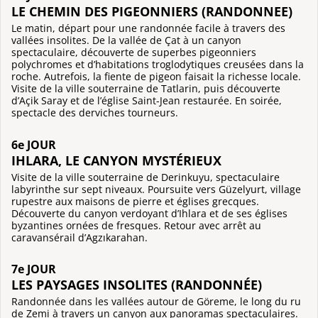
LE CHEMIN DES PIGEONNIERS (RANDONNEE)
Le matin, départ pour une randonnée facile à travers des
vallées insolites. De la vallée de Çat à un canyon
spectaculaire, découverte de superbes pigeonniers
polychromes et d’habitations troglodytiques creusées dans la
roche. Autrefois, la fiente de pigeon faisait la richesse locale.
Visite de la ville souterraine de Tatlarin, puis découverte
d’Açik Saray et de l’église Saint-Jean restaurée. En soirée,
spectacle des derviches tourneurs.
6e JOUR
IHLARA, LE CANYON MYSTÉRIEUX
Visite de la ville souterraine de Derinkuyu, spectaculaire
labyrinthe sur sept niveaux. Poursuite vers Güzelyurt, village
rupestre aux maisons de pierre et églises grecques.
Découverte du canyon verdoyant d’Ihlara et de ses églises
byzantines ornées de fresques. Retour avec arrêt au
caravansérail d’Agzıkarahan.
7e JOUR
LES PAYSAGES INSOLITES (RANDONNÉE)
Randonnée dans les vallées autour de Göreme, le long du ru
de Zemi à travers un canyon aux panoramas spectaculaires.