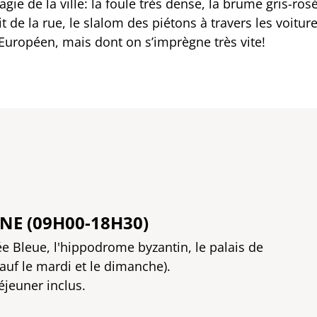
magie de la ville: la foule très dense, la brume gris-ro
 de la rue, le slalom des piétons à travers les voiture
Européen, mais dont on s’imprègne très vite!
E (09H00-18H30)
e Bleue, l'hippodrome byzantin, le palais de
auf le mardi et le dimanche).
éjeuner inclus.