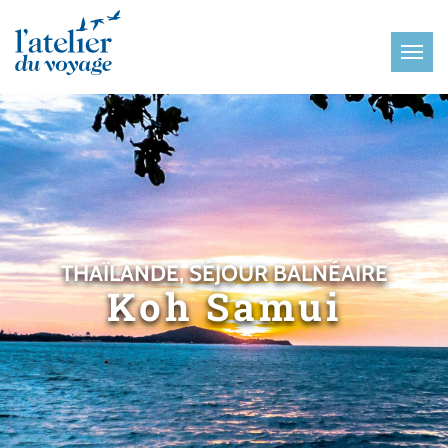
Panneau de gestion des cookies
THAÏLANDE, SÉJOUR BALNÉAIRE
Koh Samui