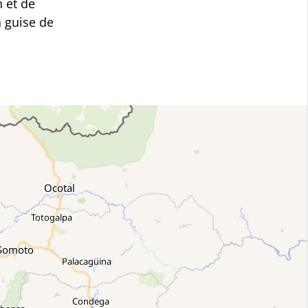
n et de
n guise de