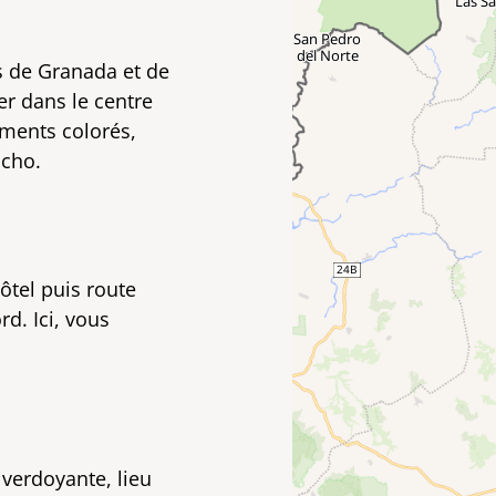
s de Granada et de
er dans le centre
iments colorés,
acho.
hôtel puis route
d. Ici, vous
 verdoyante, lieu