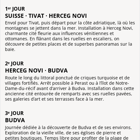
1ᵉʳ JOUR
SUISSE · TIVAT · HERCEG NOVI
Envol pour Tivat, puis départ pour la côte adriatique, là où les
montagnes se jettent dans la mer. Installation à Herceg Novi,
charmante cité fleurie aux influences vénitiennes et
ottomanes. En flânant dans les ruelles en escaliers, on
découvre de petites places et de superbes panoramas sur la
baie.
2ᵉ JOUR
HERCEG NOVI · BUDVA
Route le long du littoral ponctué de criques turquoise et de
villages fortifiés. Arrêt possible à Perast ou à l’îlot de Notre-
Dame-du-récif avant d’arriver à Budva. Installation dans cette
ancienne cité entourée de remparts avec ses ruelles pavées,
ses galeries d’art et ses terrasses face à la mer.
3ᵉ JOUR
BUDVA
Journée dédiée à la découverte de Budva et de ses environs.
Exploration de la vieille ville, de ses églises de pierre et
petites boutiques. Temps libre pour profiter de la plage de