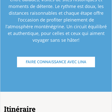
moments de détente. Le rythme est doux, les
distances raisonnables et chaque étape offre
l’occasion de profiter pleinement de
l’atmosphère monténégrine. Un circuit équilibré
et authentique, pour celles et ceux qui aiment
voyager sans se hâter!
FAIRE CONNAISSANCE AVEC LINA
Itinéraire