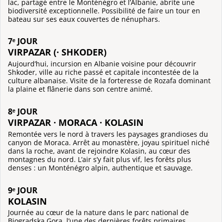
lac, partagé entre le Monténégro et l’Albanie, abrite une
biodiversité exceptionnelle. Possibilité de faire un tour en
bateau sur ses eaux couvertes de nénuphars.
7ᵉ JOUR
VIRPAZAR (· SHKODER)
Aujourd’hui, incursion en Albanie voisine pour découvrir
Shkoder, ville au riche passé et capitale incontestée de la
culture albanaise. Visite de la forteresse de Rozafa dominant
la plaine et flânerie dans son centre animé.
8ᵉ JOUR
VIRPAZAR · MORACA · KOLASIN
Remontée vers le nord à travers les paysages grandioses du
canyon de Moraca. Arrêt au monastère, joyau spirituel niché
dans la roche, avant de rejoindre Kolasin, au cœur des
montagnes du nord. L’air s’y fait plus vif, les forêts plus
denses : un Monténégro alpin, authentique et sauvage.
9ᵉ JOUR
KOLASIN
Journée au cœur de la nature dans le parc national de
Biogradska Gora, l’une des dernières forêts primaires