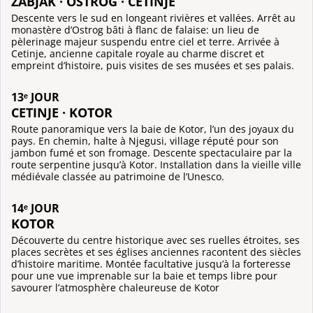
ZABJAK · OSTROG · CETINJE
Descente vers le sud en longeant rivières et vallées. Arrêt au
monastère d’Ostrog bâti à flanc de falaise: un lieu de
pèlerinage majeur suspendu entre ciel et terre. Arrivée à
Cetinje, ancienne capitale royale au charme discret et
empreint d’histoire, puis visites de ses musées et ses palais.
13ᵉ JOUR
CETINJE · KOTOR
Route panoramique vers la baie de Kotor, l’un des joyaux du
pays. En chemin, halte à Njegusi, village réputé pour son
jambon fumé et son fromage. Descente spectaculaire par la
route serpentine jusqu’à Kotor. Installation dans la vieille ville
médiévale classée au patrimoine de l’Unesco.
14ᵉ JOUR
KOTOR
Découverte du centre historique avec ses ruelles étroites, ses
places secrètes et ses églises anciennes racontent des siècles
d’histoire maritime. Montée facultative jusqu’à la forteresse
pour une vue imprenable sur la baie et temps libre pour
savourer l’atmosphère chaleureuse de Kotor