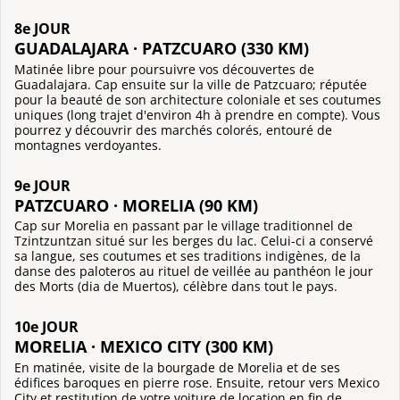
8e JOUR
GUADALAJARA · PATZCUARO (330 KM)
Matinée libre pour poursuivre vos découvertes de
Guadalajara. Cap ensuite sur la ville de Patzcuaro; réputée
pour la beauté de son architecture coloniale et ses coutumes
uniques (long trajet d'environ 4h à prendre en compte). Vous
pourrez y découvrir des marchés colorés, entouré de
montagnes verdoyantes.
9e JOUR
PATZCUARO · MORELIA (90 KM)
Cap sur Morelia en passant par le village traditionnel de
Tzintzuntzan situé sur les berges du lac. Celui-ci a conservé
sa langue, ses coutumes et ses traditions indigènes, de la
danse des paloteros au rituel de veillée au panthéon le jour
des Morts (dia de Muertos), célèbre dans tout le pays.
10e JOUR
MORELIA · MEXICO CITY (300 KM)
En matinée, visite de la bourgade de Morelia et de ses
édifices baroques en pierre rose. Ensuite, retour vers Mexico
City et restitution de votre voiture de location en fin de