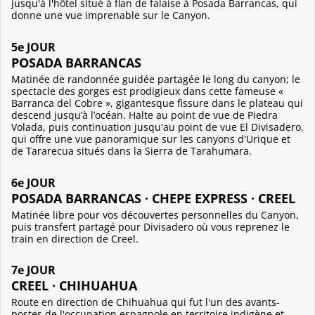
jusqu'à l'hôtel situé à flan de falaise à Posada Barrancas, qui
donne une vue imprenable sur le Canyon.
5e JOUR
POSADA BARRANCAS
Matinée de randonnée guidée partagée le long du canyon; le
spectacle des gorges est prodigieux dans cette fameuse «
Barranca del Cobre », gigantesque fissure dans le plateau qui
descend jusqu’à l’océan. Halte au point de vue de Piedra
Volada, puis continuation jusqu'au point de vue El Divisadero,
qui offre une vue panoramique sur les canyons d'Urique et
de Tararecua situés dans la Sierra de Tarahumara.
6e JOUR
POSADA BARRANCAS · CHEPE EXPRESS · CREEL
Matinée libre pour vos découvertes personnelles du Canyon,
puis transfert partagé pour Divisadero où vous reprenez le
train en direction de Creel.
7e JOUR
CREEL · CHIHUAHUA
Route en direction de Chihuahua qui fut l'un des avants-
postes de l'occupation espagnole en territoire indigène et