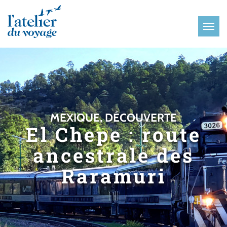
Panneau de gestion des cookies
MEXIQUE, DÉCOUVERTE
El Chepe : route
ancestrale des
Raramuri