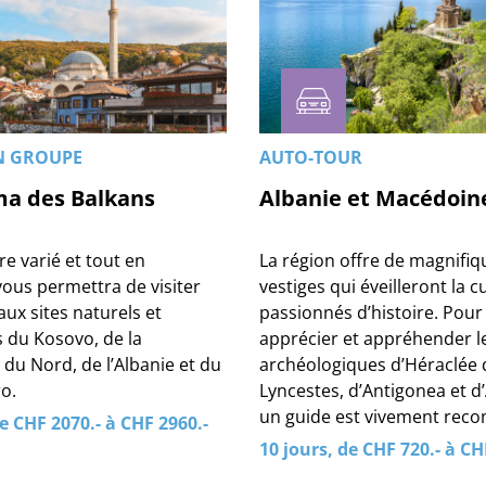
EN GROUPE
AUTO-TOUR
a des Balkans
Albanie et Macédoin
ire varié et tout en
La région offre de magnifiq
vous permettra de visiter
vestiges qui éveilleront la c
aux sites naturels et
passionnés d’histoire. Pour
s du Kosovo, de la
apprécier et appréhender le
du Nord, de l’Albanie et du
archéologiques d’Héraclée 
o.
Lyncestes, d’Antigonea et d’
un guide est vivement re
de CHF 2070.- à CHF 2960.-
10 jours, de CHF 720.- à CH