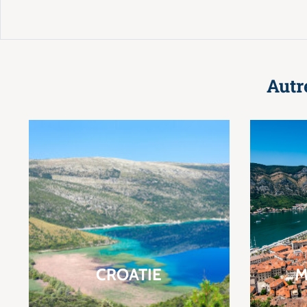
Autr
CROATIE
M