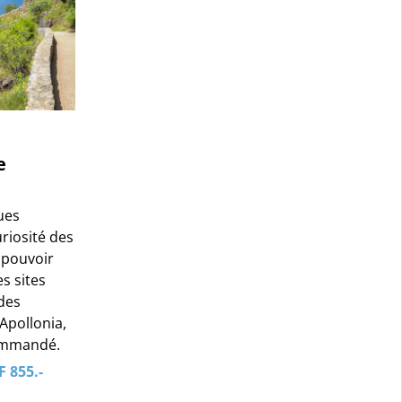
e
ues
uriosité des
 pouvoir
s sites
des
Apollonia,
commandé.
F 855.-