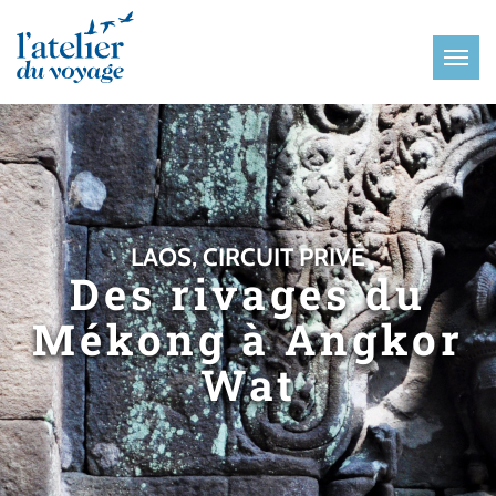
Panneau de gestion des cookies
LAOS, CIRCUIT PRIVÉ
Des rivages du
Mékong à Angkor
Wat