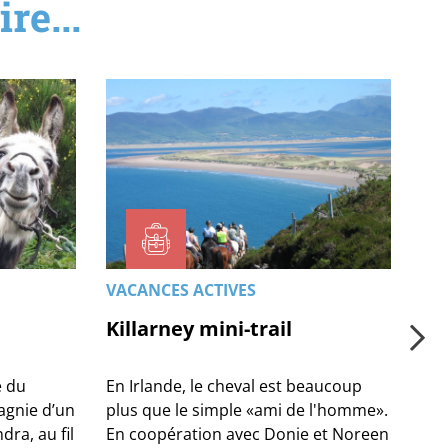
re...
VACANCES ACTIVES
VA
Killarney mini-trail
Ho
e du
En Irlande, le cheval est beaucoup
Sur
gnie d’un
plus que le simple «ami de l'homme».
com
ra, au fil
En coopération avec Donie et Noreen
par