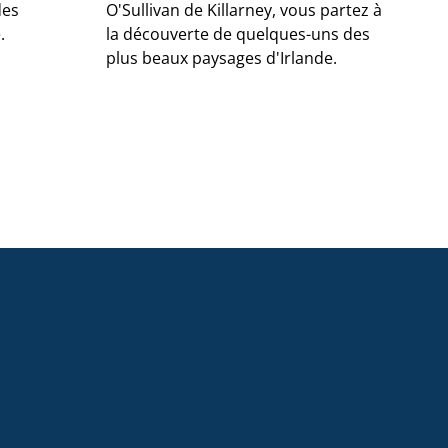
des
O'Sullivan de Killarney, vous partez à
Cli
.
la découverte de quelques-uns des
déc
plus beaux paysages d'Irlande.
for
avo
qui