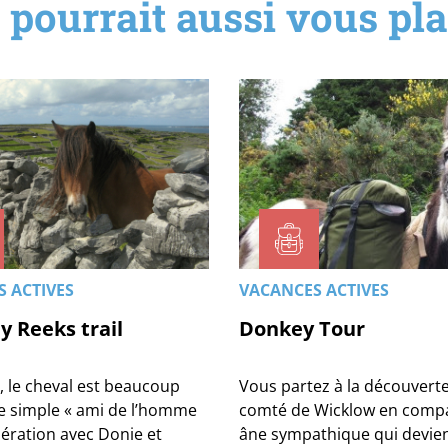
 pourrait aussi vous plai
 ACTIVES
VACANCES ACTIVES
y Reeks trail
Donkey Tour
, le cheval est beaucoup
Vous partez à la découvert
le simple « ami de l’homme
comté de Wicklow en compa
pération avec Donie et
âne sympathique qui deviend