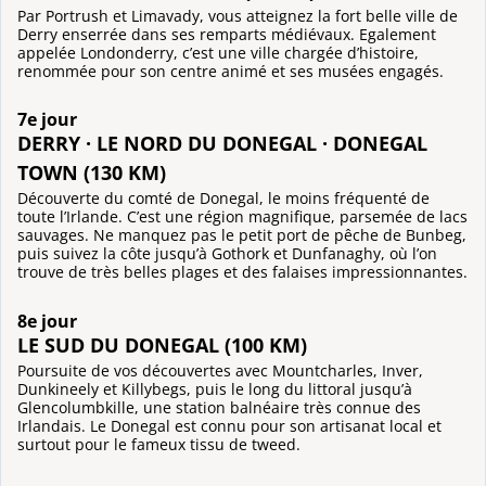
Par Portrush et Limavady, vous atteignez la fort belle ville de
Derry enserrée dans ses remparts médiévaux. Egalement
appelée Londonderry, c’est une ville chargée d’histoire,
renommée pour son centre animé et ses musées engagés.
7e jour
DERRY · LE NORD DU DONEGAL · DONEGAL
TOWN (130 KM)
Découverte du comté de Donegal, le moins fréquenté de
toute l’Irlande. C’est une région magnifique, parsemée de lacs
sauvages. Ne manquez pas le petit port de pêche de Bunbeg,
puis suivez la côte jusqu’à Gothork et Dunfanaghy, où l’on
trouve de très belles plages et des falaises impressionnantes.
8e jour
LE SUD DU DONEGAL (100 KM)
Poursuite de vos découvertes avec Mountcharles, Inver,
Dunkineely et Killybegs, puis le long du littoral jusqu’à
Glencolumbkille, une station balnéaire très connue des
Irlandais. Le Donegal est connu pour son artisanat local et
surtout pour le fameux tissu de tweed.