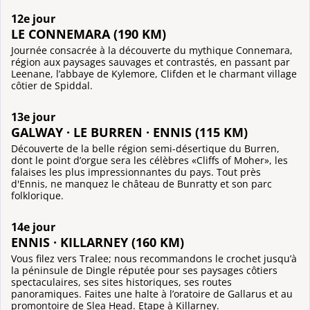
12e jour
LE CONNEMARA (190 KM)
Journée consacrée à la découverte du mythique Connemara,
région aux paysages sauvages et contrastés, en passant par
Leenane, l’abbaye de Kylemore, Clifden et le charmant village
côtier de Spiddal.
13e jour
GALWAY · LE BURREN · ENNIS (115 KM)
Découverte de la belle région semi-désertique du Burren,
dont le point d’orgue sera les célèbres «Cliffs of Moher», les
falaises les plus impressionnantes du pays. Tout près
d'Ennis, ne manquez le château de Bunratty et son parc
folklorique.
14e jour
ENNIS · KILLARNEY (160 KM)
Vous filez vers Tralee; nous recommandons le crochet jusqu’à
la péninsule de Dingle réputée pour ses paysages côtiers
spectaculaires, ses sites historiques, ses routes
panoramiques. Faites une halte à l’oratoire de Gallarus et au
promontoire de Slea Head. Etape à Killarney.