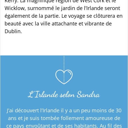
Kerry. La magnifique région de West Cork et le
Wicklow, surnommé le jardin de l’Irlande seront
également de la partie. Le voyage se clôturera en
beauté avec la ville attachante et vibrante de
Dublin.
L'Irlande selon Sandra
J’ai découvert l’Irlande il y a un peu moins de 30
ans et je suis tombée follement amoureuse de
ce pays envoûtant et de ses habitants. Au fil des