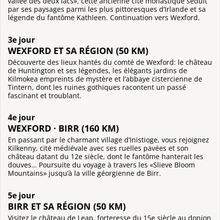
vallée des deux lacs», cette ancienne cité monastique séduit
par ses paysages parmi les plus pittoresques d’Irlande et sa
légende du fantôme Kathleen. Continuation vers Wexford.
3e jour
WEXFORD ET SA RÉGION (50 KM)
Découverte des lieux hantés du comté de Wexford: le château
de Huntington et ses légendes, les élégants jardins de
Kilmokea empreints de mystère et l’abbaye cistercienne de
Tintern, dont les ruines gothiques racontent un passé
fascinant et troublant.
4e jour
WEXFORD · BIRR (160 KM)
En passant par le charmant village d’Inistioge, vous rejoignez
Kilkenny, cité médiévale avec ses ruelles pavées et son
château datant du 12e siècle, dont le fantôme hanterait les
douves… Poursuite du voyage à travers les «Slieve Bloom
Mountains» jusqu’à la ville géorgienne de Birr.
5e jour
BIRR ET SA RÉGION (50 KM)
Visitez le château de Leap, forteresse du 15e siècle au donjon