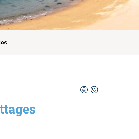
tos
ttages