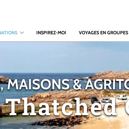
NATIONS
INSPIREZ-MOI
VOYAGES EN GROUPES
, MAISONS & AGRI
 Thatched 