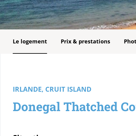
Le logement
Prix & prestations
Pho
IRLANDE, CRUIT ISLAND
Donegal Thatched Co