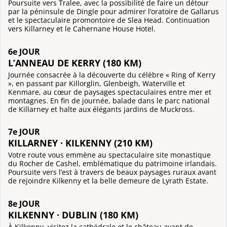
Poursuite vers Tralee, avec la possibilité de faire un détour
par la péninsule de Dingle pour admirer l’oratoire de Gallarus
et le spectaculaire promontoire de Slea Head. Continuation
vers Killarney et le Cahernane House Hotel.
6e JOUR
L’ANNEAU DE KERRY (180 KM)
Journée consacrée à la découverte du célèbre « Ring of Kerry
», en passant par Killorglin, Glenbeigh, Waterville et
Kenmare, au cœur de paysages spectaculaires entre mer et
montagnes. En fin de journée, balade dans le parc national
de Killarney et halte aux élégants jardins de Muckross.
7e JOUR
KILLARNEY · KILKENNY (210 KM)
Votre route vous emmène au spectaculaire site monastique
du Rocher de Cashel, emblématique du patrimoine irlandais.
Poursuite vers l’est à travers de beaux paysages ruraux avant
de rejoindre Kilkenny et la belle demeure de Lyrath Estate.
8e JOUR
KILKENNY · DUBLIN (180 KM)
À Kilkenny, visitez la cathédrale et le château avant de