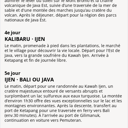
admirer le lever du soleil sur le Mont Bromo et la chaîne
volcanique de Java Est, suivie d’une traversée de la mer de
sable et d'une montée des marches jusqu’au cratère du
volcan. Après le déjeuner, départ pour la région des parcs
nationaux de Java Est.
4e jour
KALIBARU · IJEN
Le matin, promenade à pied dans les plantations, le marché
et le village pour découvrir la vie locale. Départ pour l'Est de
Java, vers la grande soufrière du Kawah Ijen. Arrivée à
Ketapang et fin de journée libre.
5e jour
IJEN · BALI OU JAVA
Le matin, départ pour une randonnée au Kawah Ijen, un
cratère majestueux entouré de versants abrupts et
surplombant un lac sulfureux aux eaux turquoise. La montée
d’environ 1h30 offre des vues exceptionnelles sur le lac et les
montagnes environnantes. Après la descente, transfert au
port de Ketapang pour une traversée en ferry vers Bali
(env.30 minutes). À l'arrivée au port de Gilimanuk,
continuation en voiture vers Pemuteran.