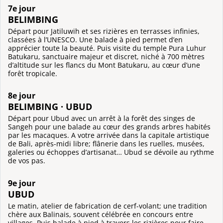
7e jour
BELIMBING
Départ pour Jatiluwih et ses rizières en terrasses infinies,
classées à l’UNESCO. Une balade à pied permet d’en
apprécier toute la beauté. Puis visite du temple Pura Luhur
Batukaru, sanctuaire majeur et discret, niché à 700 mètres
d’altitude sur les flancs du Mont Batukaru, au cœur d’une
forêt tropicale.
8e jour
BELIMBING · UBUD
Départ pour Ubud avec un arrêt à la forêt des singes de
Sangeh pour une balade au cœur des grands arbres habités
par les macaques. A votre arrivée dans la capitale artistique
de Bali, après-midi libre; flânerie dans les ruelles, musées,
galeries ou échoppes d’artisanat… Ubud se dévoile au rythme
de vos pas.
9e jour
UBUD
Le matin, atelier de fabrication de cerf-volant; une tradition
chère aux Balinais, souvent célébrée en concours entre
villages. Puis balade à pied à travers les rizières pour faire