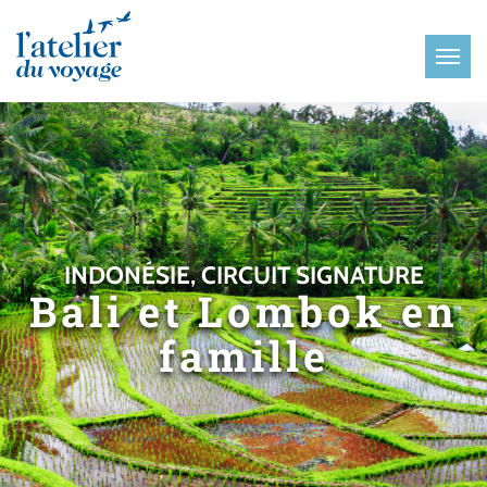
Panneau de gestion des cookies
INDONÉSIE, CIRCUIT SIGNATURE
Bali et Lombok en
famille