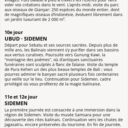
voler vos créations dans le vent. L’après-midi, visite du parc
aux oiseaux de Gianyar: 250 espèces du monde entier, dont
de magnifiques oiseaux d’Indonésie, évoluent librement dans
un jardin luxuriant de 2 000 m².
10e jour
UBUD · SIDEMEN
Départ pour Sebatu et ses sources sacrées. Depuis plus de
mille ans, les Balinais viennent s’y purifier dans ses bassins
aux vertus curatives. Poursuite vers Gunung Kawi, la
“montagne des poèmes”, où d’antiques sanctuaires
funéraires sont sculptés à flanc de falaise. Visite du temple
de Pura Kehen un des plus beaux temples de Bali ; vous
pourrez admirer le banyan sacré plusieurs fois centenaires
qui veille sur le lieu. Continuation pour Sidemen, cadre
privilégié où vous profiterez de la magie balinaise.
11e et 12e jour
SIDEMEN
La première journée est consacrée à une immersion dans la
région de Sidemen. Visite du musée Samsara pour une
découverte des rites balinais. Continuation vers les chutes de
Jagasatru, encore préservées du tourisme. En fin de journée,