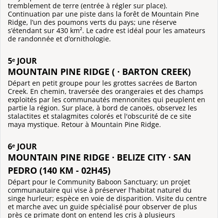
tremblement de terre (entrée à régler sur place).
Continuation par une piste dans la forêt de Mountain Pine
Ridge, l’un des poumons verts du pays; une réserve
s’étendant sur 430 km². Le cadre est idéal pour les amateurs
de randonnée et d’ornithologie.
5ᵉ JOUR
MOUNTAIN PINE RIDGE ( · BARTON CREEK)
Départ en petit groupe pour les grottes sacrées de Barton
Creek. En chemin, traversée des orangeraies et des champs
exploités par les communautés mennonites qui peuplent en
partie la région. Sur place, à bord de canoës, observez les
stalactites et stalagmites colorés et l'obscurité de ce site
maya mystique. Retour à Mountain Pine Ridge.
6ᵉ JOUR
MOUNTAIN PINE RIDGE · BELIZE CITY · SAN
PEDRO (140 KM - 02H45)
Départ pour le Community Baboon Sanctuary; un projet
communautaire qui vise à préserver l'habitat naturel du
singe hurleur; espèce en voie de disparition. Visite du centre
et marche avec un guide spécialisé pour observer de plus
près ce primate dont on entend les cris à plusieurs