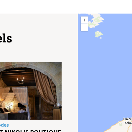
+
–
els
odes