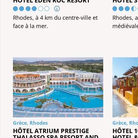
HÔTEL EDEN ROC RESORT
HÔTEL S
Rhodes, à 4 km du centre-ville et
Rhodes, au
face à la mer.
médiévale
Grèce, Rhodes
Grèce, Rh
HÔTEL ATRIUM PRESTIGE
HÔTEL 
THALASSO SPA RESORT AND
HOTEL &