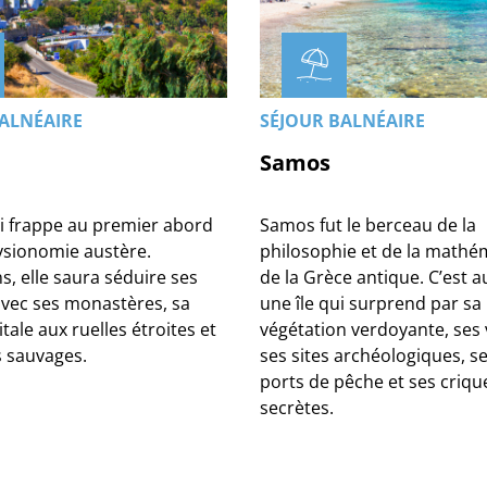
ALNÉAIRE
SÉJOUR BALNÉAIRE
Samos
ui frappe au premier abord
Samos fut le berceau de la
ysionomie austère.
philosophie et de la mathé
, elle saura séduire ses
de la Grèce antique. C’est a
 avec ses monastères, sa
une île qui surprend par sa
itale aux ruelles étroites et
végétation verdoyante, ses v
s sauvages.
ses sites archéologiques, se
ports de pêche et ses criqu
secrètes.