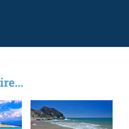
re...