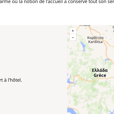
rme où la notion de l’accueil a conservé tout son se
+
–
t à l’hôtel.