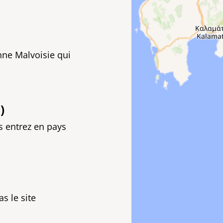
nne Malvoisie qui
)
us entrez en pays
s le site