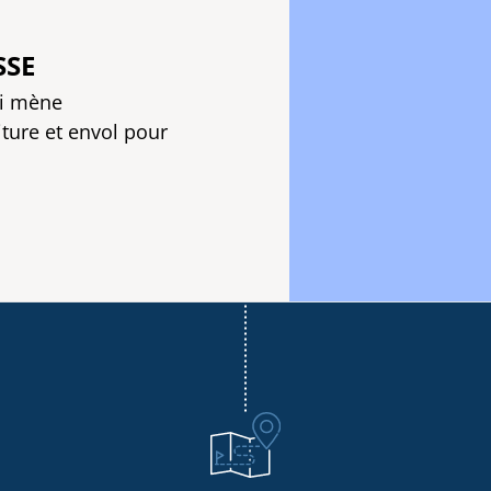
SSE
ui mène
iture et envol pour