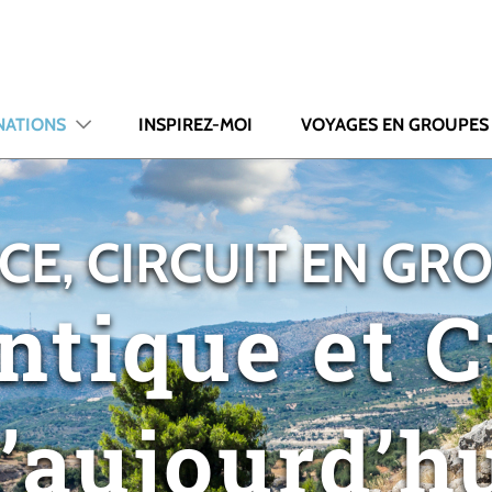
NATIONS
INSPIREZ-MOI
VOYAGES EN GROUPES
CE, CIRCUIT EN GR
ntique et 
’aujourd’h