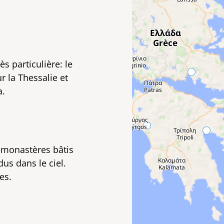
s particulière: le
r la Thessalie et
a.
s monastères bâtis
s dans le ciel.
es.