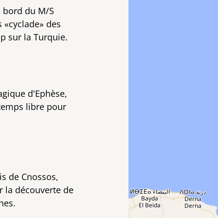
à bord du M/S
s «cyclade» des
p sur la Turquie.
magique d'Ephèse,
 temps libre pour
ais de Cnossos,
r la découverte de
nes.