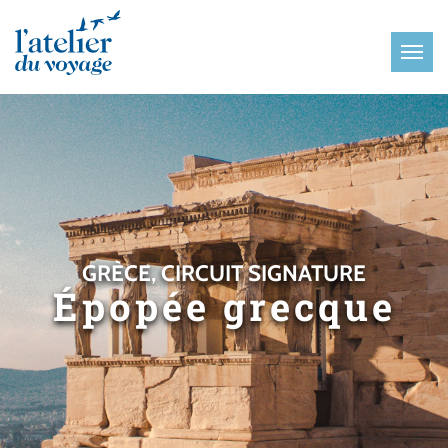
Panneau de gestion des cookies
GRÈCE, CIRCUIT SIGNATURE
Épopée grecque