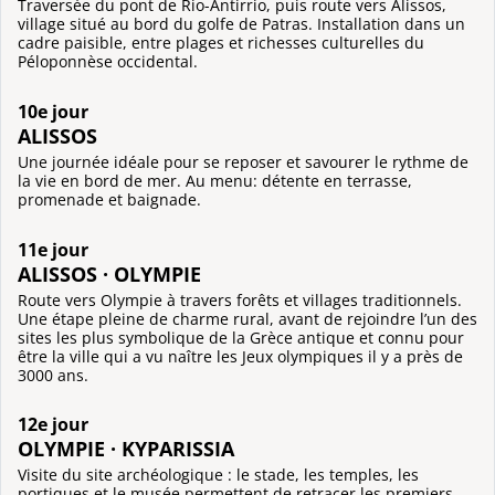
Traversée du pont de Rio-Antirrio, puis route vers Alissos,
village situé au bord du golfe de Patras. Installation dans un
cadre paisible, entre plages et richesses culturelles du
Péloponnèse occidental.
10e jour
ALISSOS
Une journée idéale pour se reposer et savourer le rythme de
la vie en bord de mer. Au menu: détente en terrasse,
promenade et baignade.
11e jour
ALISSOS · OLYMPIE
Route vers Olympie à travers forêts et villages traditionnels.
Une étape pleine de charme rural, avant de rejoindre l’un des
sites les plus symbolique de la Grèce antique et connu pour
être la ville qui a vu naître les Jeux olympiques il y a près de
3000 ans.
12e jour
OLYMPIE · KYPARISSIA
Visite du site archéologique : le stade, les temples, les
portiques et le musée permettent de retracer les premiers