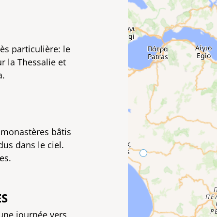
s particulière: le
r la Thessalie et
a.
s monastères bâtis
s dans le ciel.
es.
ES
’une journée vers