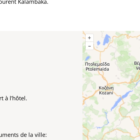
tourent Kalambaka.
+
–
t à l’hôtel.
ments de la ville: