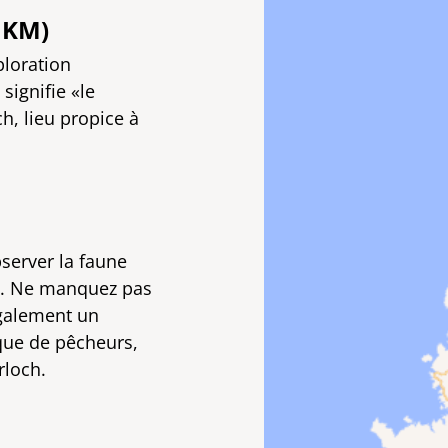
 KM)
ploration
signifie «le
h, lieu propice à
bserver la faune
n). Ne manquez pas
également un
sque de pêcheurs,
rloch.