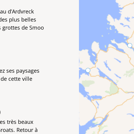
eau d’Ardvreck
des plus belles
es grottes de Smoo
rez ses paysages
de cette ville
)
ses très beaux
Groats. Retour à