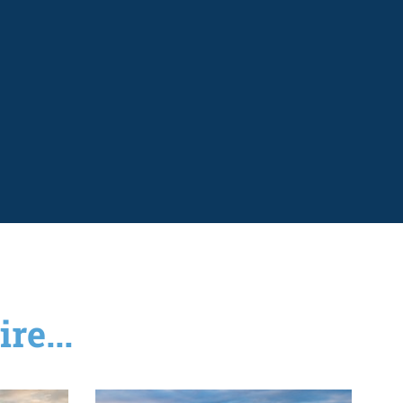
re...