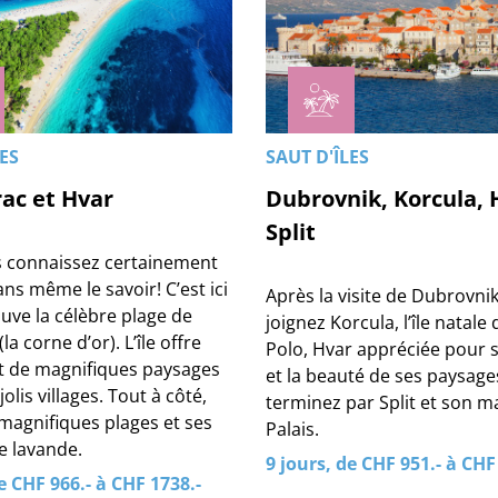
LES
SAUT D'ÎLES
rac et Hvar
Dubrovnik, Korcula, 
Split
s connaissez certainement
sans même le savoir! C’est ici
Après la visite de Dubrovni
uve la célèbre plage de
joignez Korcula, l’île natal
(la corne d’or). L’île offre
Polo, Hvar appréciée pour 
 de magnifiques paysages
et la beauté de ses paysage
jolis villages. Tout à côté,
terminez par Split et son m
 magnifiques plages et ses
Palais.
 lavande.
9 jours, de CHF 951.- à CHF
e CHF 966.- à CHF 1738.-