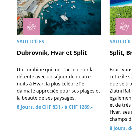
SAUT D'ÎLES
SAUT D'Î
Dubrovnik, Hvar et Split
Split, B
Un combiné qui met l’accent sur la
Brac: vou
détente avec un séjour de quatre
cette île 
nuits à Hvar, la plus célèbre île
que se tro
dalmate appréciée pour ses plages et
Zlatni Rat 
la beauté de ses paysages.
également
et de très 
8 jours, de CHF 831.- à CHF 1289.-
Hvar, ses
champs de
8 jours, d