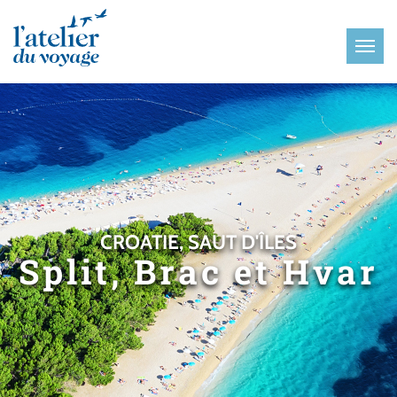
Panneau de gestion des cookies
CROATIE, SAUT D'ÎLES
Split, Brac et Hvar