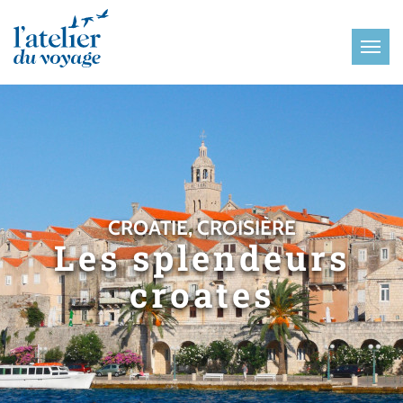
Panneau de gestion des cookies
CROATIE, CROISIÈRE
Les splendeurs
croates