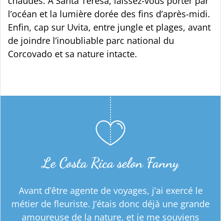
chaudes. À Santa Teresa, laissez-vous porter par
l’océan et la lumière dorée des fins d’après-midi.
Enfin, cap sur Uvita, entre jungle et plages, avant
de joindre l’inoubliable parc national du
Corcovado et sa nature intacte.
Le Costa Rica selon Fanny
Avant d’être agente de voyages, j’ai exercé le
métier de fleuriste. J’étais donc déjà une grande
amoureuse de la nature, et je me souviens