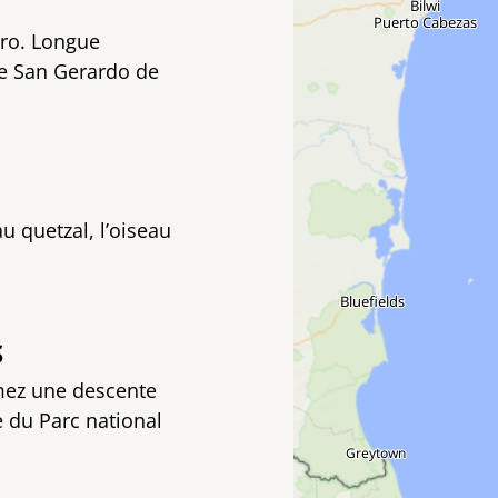
rro. Longue
de San Gerardo de
u quetzal, l’oiseau
S
amez une descente
e du Parc national