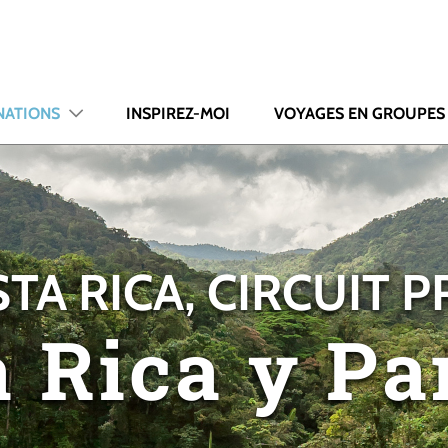
NATIONS
INSPIREZ-MOI
VOYAGES EN GROUPES
TA RICA, CIRCUIT P
a Rica y P