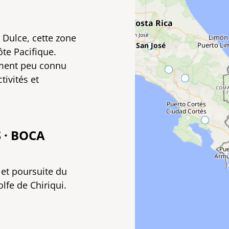
o Dulce, cette zone
ôte Pacifique.
ement peu connu
tivités et
 · BOCA
 et poursuite du
lfe de Chiriqui.