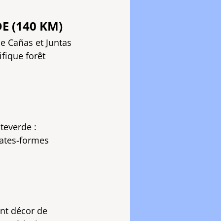
E (140 KM)
de Cañas et Juntas
fique forêt
teverde :
ates-formes
ant décor de