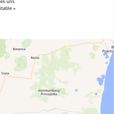
ues-uns
itable «