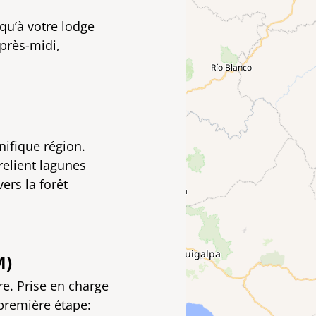
squ’à votre lodge
près-midi,
nifique région.
relient lagunes
vers la forêt
M)
e. Prise en charge
 première étape: