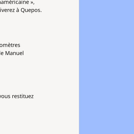
naméricaine »,
riverez à Quepos.
ilomètres
 de Manuel
vous restituez