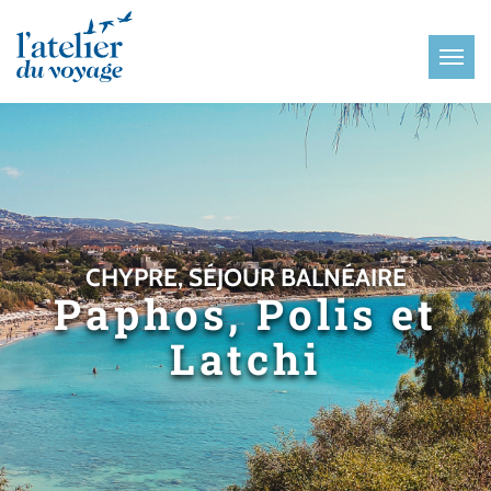
Panneau de gestion des cookies
CHYPRE, SÉJOUR BALNÉAIRE
Paphos, Polis et
Latchi