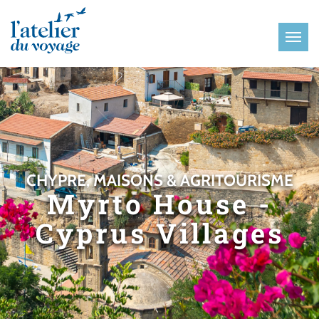
Panneau de gestion des cookies
CHYPRE, MAISONS & AGRITOURISME
Myrto House -
Cyprus Villages