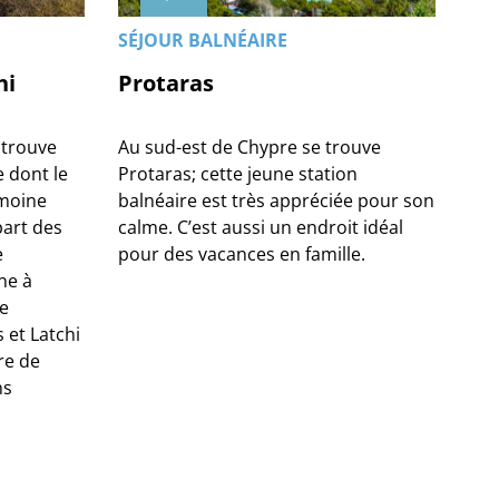
SÉJOUR BALNÉAIRE
hi
Protaras
 trouve
Au sud-est de Chypre se trouve
 dont le
Protaras; cette jeune station
imoine
balnéaire est très appréciée pour son
part des
calme. C’est aussi un endroit idéal
e
pour des vacances en famille.
ne à
se
s et Latchi
re de
ns