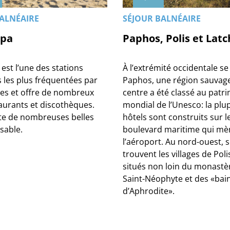
ALNÉAIRE
SÉJOUR BALNÉAIRE
apa
Paphos, Polis et Latc
est l’une des stations
À l’extrémité occidentale se
 les plus fréquentées par
Paphos, une région sauvage
stes et offre de nombreux
centre a été classé au patr
taurants et discothèques.
mondial de l’Unesco: la plu
te de nombreuses belles
hôtels sont construits sur l
sable.
boulevard maritime qui mè
l’aéroport. Au nord-ouest, 
trouvent les villages de Poli
situés non loin du monastè
Saint-Néophyte et des «bai
d’Aphrodite».