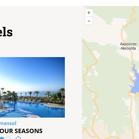
+
–
els
imassol
FOUR SEASONS