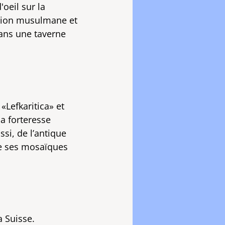
'oeil sur la
igion musulmane et
 dans une taverne
«Lefkaritica» et
la forteresse
si, de l’antique
de ses mosaïques
a Suisse.