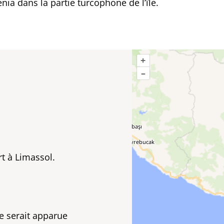
enia dans la partie turcophone de l’île.
+
–
rt à Limassol.
e serait apparue