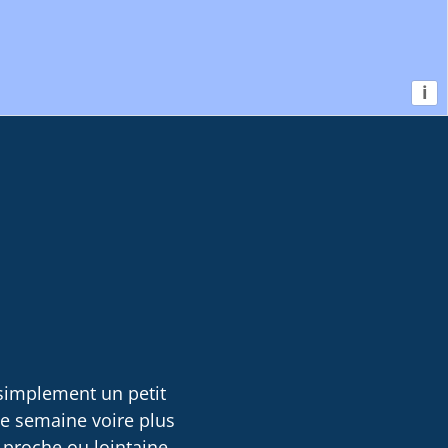
i
 simplement un petit
ne semaine voire plus
 proche ou lointaine,