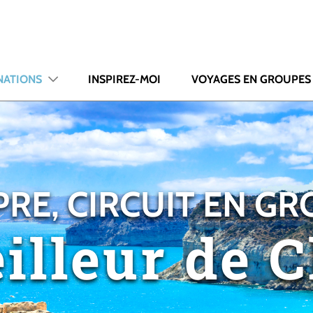
NATIONS
INSPIREZ-MOI
VOYAGES EN GROUPES
RE, CIRCUIT EN G
illeur de 