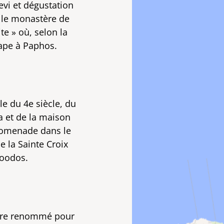
kevi et dégustation
 le monastère de
te » où, selon la
tape à Paphos.
e du 4e siècle, du
sa et de la maison
romenade dans le
e la Sainte Croix
roodos.
tère renommé pour