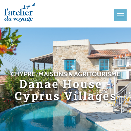
Panneau de gestion des cookies
CHYPRE, MAISONS & AGRITOURISME
Danae House -
Cyprus Villages