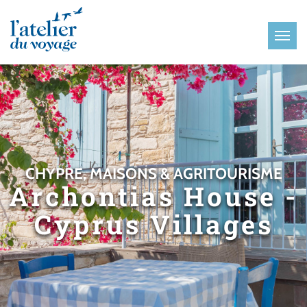
Panneau de gestion des cookies
CHYPRE, MAISONS & AGRITOURISME
Archontias House -
Cyprus Villages