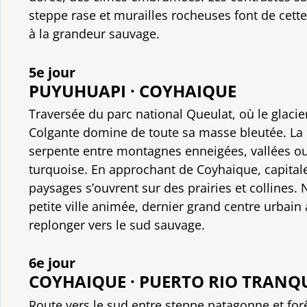
steppe rase et murailles rocheuses font de cett
à la grandeur sauvage.
5e jour
PUYUHUAPI · COYHAIQUE
Traversée du parc national Queulat, où le glaci
Colgante domine de toute sa masse bleutée. La 
serpente entre montagnes enneigées, vallées ouv
turquoise. En approchant de Coyhaique, capitale
paysages s’ouvrent sur des prairies et collines. 
petite ville animée, dernier grand centre urbain
replonger vers le sud sauvage.
6e jour
COYHAIQUE · PUERTO RIO TRANQ
Route vers le sud entre steppe patagonne et for