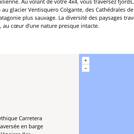
lienne. Au volant de votre 4x4, vous traversez fjords,
n au glacier Ventisquero Colgante, des Cathédrales d
atagonie plus sauvage. La diversité des paysages tra
n, au cœur d’une nature presque intacte.
+
–
ythique Carretera
traversée en barge