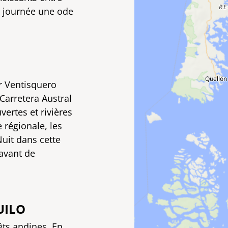
e journée une ode
er Ventisquero
Carretera Austral
ertes et rivières
 régionale, les
Nuit dans cette
 avant de
UILO
êts andines. En