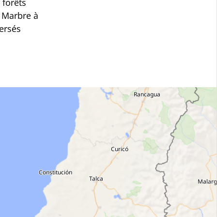
 forêts
e Marbre à
versés