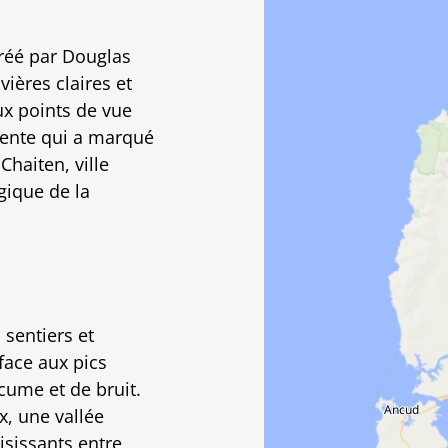
réé par Douglas
ières claires et
ux points de vue
cente qui a marqué
Chaiten, ville
gique de la
sentiers et
face aux pics
cume et de bruit.
x, une vallée
sissants entre