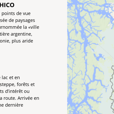
CHICO
s points de vue
rsée de paysages
urnommée la «ville
tière argentine,
onie, plus aride
 lac et en
steppe, forêts et
s d’intérêt ou
a route. Arrivée en
ne dernière