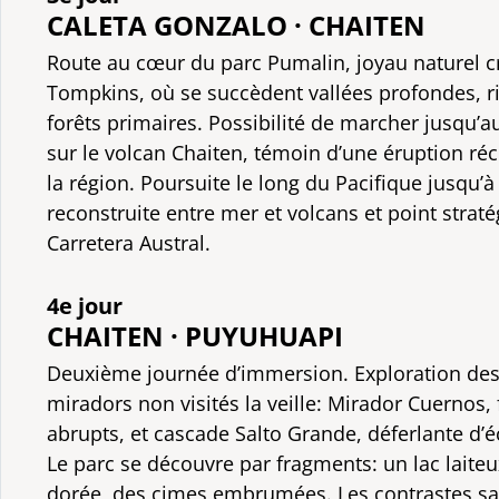
CALETA GONZALO · CHAITEN
Route au cœur du parc Pumalin, joyau naturel c
Tompkins, où se succèdent vallées profondes, riv
forêts primaires. Possibilité de marcher jusqu’a
sur le volcan Chaiten, témoin d’une éruption ré
la région. Poursuite le long du Pacifique jusqu’à 
reconstruite entre mer et volcans et point straté
Carretera Austral.
4e jour
CHAITEN · PUYUHUAPI
Deuxième journée d’immersion. Exploration des 
miradors non visités la veille: Mirador Cuernos, 
abrupts, et cascade Salto Grande, déferlante d’é
Le parc se découvre par fragments: un lac laiteu
dorée, des cimes embrumées. Les contrastes sai