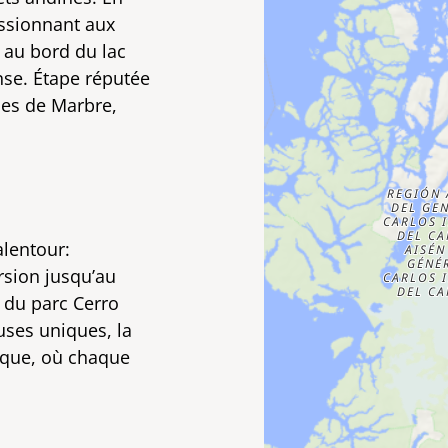
essionnant aux
 au bord du lac
nse. Étape réputée
les de Marbre,
alentour:
rsion jusqu’au
 du parc Cerro
euses uniques, la
ique, où chaque