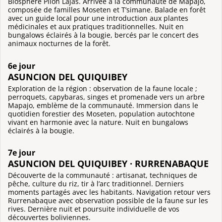
Biosphère Pilón Lajas. Arrivée à la communauté de Mapajo,
composée de familles Moseten et T’simane. Balade en forêt
avec un guide local pour une introduction aux plantes
médicinales et aux pratiques traditionnelles. Nuit en
bungalows éclairés à la bougie, bercés par le concert des
animaux nocturnes de la forêt.
6e jour
ASUNCION DEL QUIQUIBEY
Exploration de la région : observation de la faune locale ;
perroquets, capybaras, singes et promenade vers un arbre
Mapajo, emblème de la communauté. Immersion dans le
quotidien forestier des Moseten, population autochtone
vivant en harmonie avec la nature. Nuit en bungalows
éclairés à la bougie.
7e jour
ASUNCION DEL QUIQUIBEY · RURRENABAQUE
Découverte de la communauté : artisanat, techniques de
pêche, culture du riz, tir à l’arc traditionnel. Derniers
moments partagés avec les habitants. Navigation retour vers
Rurrenabaque avec observation possible de la faune sur les
rives. Dernière nuit et poursuite individuelle de vos
découvertes boliviennes.