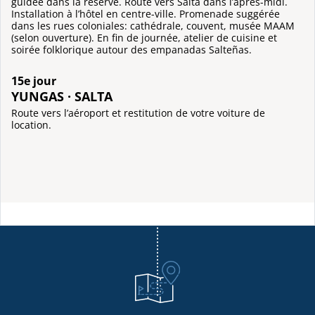
guidée dans la réserve. Route vers Salta dans l’après-midi.
Installation à l’hôtel en centre-ville. Promenade suggérée
dans les rues coloniales: cathédrale, couvent, musée MAAM
(selon ouverture). En fin de journée, atelier de cuisine et
soirée folklorique autour des empanadas Salteñas.
15e jour
YUNGAS · SALTA
Route vers l’aéroport et restitution de votre voiture de
location.