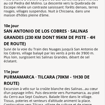
au col Piedra del Molino. La descente vers la Quebrada de
Escoipe révèle un contraste saisissant: forêts denses, terres
rouges, villages suspendus. Nuit à Chicoana, dans une
maison d’hôtes pleine d’âme.
10e jour
SAN ANTONIO DE LOS COBRES · SALINAS
GRANDES (230 KM DONT 95KM DE PISTE - 4H
DE ROUTE)
Suivi de la voie du Train des Nuages jusqu’à San Antonio de
los Cobres, village balayé par les vents à près de 3'800 m.
Plus loin, surgissent les Salinas Grandes, désert de sel
éclatant.
11e jour
PURMAMARCA · TILCARA (70KM - 1H30 DE
ROUTE)
Excursion à vélo sur la croûte blanche des Salinas…au cœur
d’un paysage infini. Puis descente vers Purmamarca, au pied
du Cerro aux Sept Couleurs. Balade libre dans le village.
Tissus, poteries et senteurs d’altitude animent la place.
Continuation vers Tilcara, village de culture et de pierre.