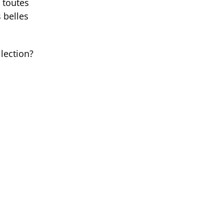
 toutes
s belles
ilection?