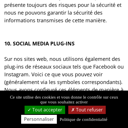
présente toujours des risques pour la sécurité et
nous ne pouvons garantir la sécurité des
informations transmises de cette manière.
10. SOCIAL MEDIA PLUG-INS
Sur nos sites web, nous utilisons également des
plug-ins de réseaux sociaux tels que Facebook ou
Instagram. Voici ce que vous pouvez voir
(généralement via les symboles correspondants).
Nous avons configuré ces éléments de manière à
ce qu'ils soient désactivés par défaut. Si vous les
Ce site utilise des cookies et vous donne le contrôle sur ceux
que vous souhaitez activer
activez (en cliquant), les exploitants des réseaux
Tout accepter
Tout refuser
sociaux concernés peuvent enregistrer que vous
Personnaliser
êtes sur notre site web et où et peuvent utiliser
Politique de confidentialité